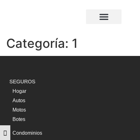
¿Quiénes somos?
Compañias de seguros
Categoría:
1
SEGUROS
Hogar
Autos
Motos
Botes
Condominios
Alternar tamaño de letra