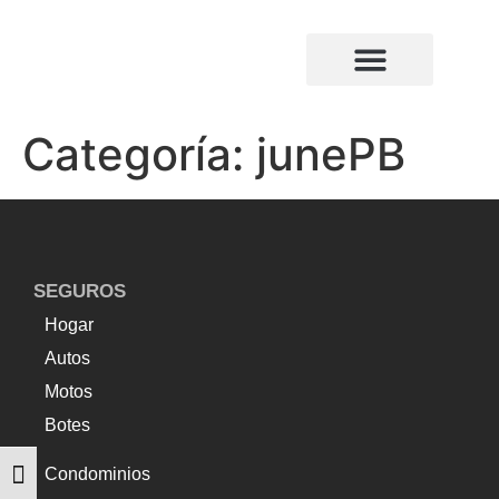
¿Quiénes somos?
Compañias de seguros
Categoría:
junePB
SEGUROS
Hogar
Autos
Motos
Botes
Condominios
Alternar tamaño de letra