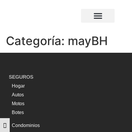
¿Quiénes somos?
Compañias de seguros
Categoría:
mayBH
SEGUROS
Hogar
Autos
Motos
Botes
Condominios
Alternar tamaño de letra