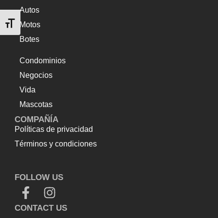
Autos
Alternar tamaño de letra
Motos
Botes
Condominios
Negocios
Vida
Mascotas
COMPAÑÍA
Políticas de privacidad
Términos y condiciones
Top Up Saldo PayPal
Tenda kerucut malang
Harga
Lift Rumah
FOLLOW US
CONTACT US