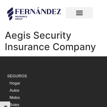
¿Quiénes somos?
Compañias de seguros
Aegis Security
Insurance Company
SEGUROS
Hogar
Autos
Motos
Botes