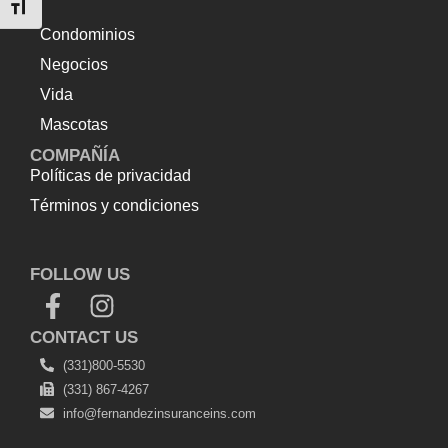
Alternar tamaño de letra
Condominios
Negocios
Vida
Mascotas
COMPAÑÍA
Políticas de privacidad
Términos y condiciones
Top Up Saldo PayPal
Tenda kerucut malang
Harga
Lift Rumah
FOLLOW US
CONTACT US
(331)800-5530
(331) 867-4267
info@fernandezinsuranceins.com