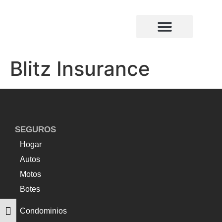
¿Quiénes somos?
Compañias de seguros
Blitz Insurance
SEGUROS
Hogar
Autos
Motos
Botes
Condominios
Alternar tamaño de letra