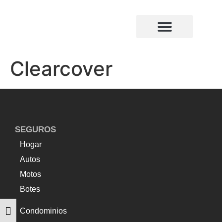
¿Quiénes somos?
Compañias de seguros
Clearcover
SEGUROS
Hogar
Autos
Motos
Botes
Condominios
Alternar tamaño de letra