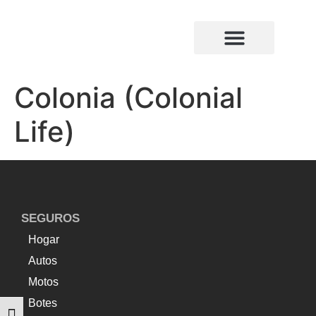
¿Quiénes somos?
Compañias de seguros
Colonia (Colonial
Life)
SEGUROS
Hogar
Autos
Motos
Botes