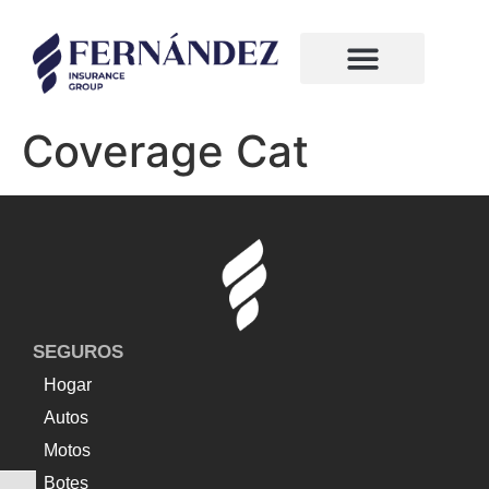
¿Quiénes somos?
Compañias de seguros
Coverage Cat
SEGUROS
Hogar
Autos
Motos
Botes