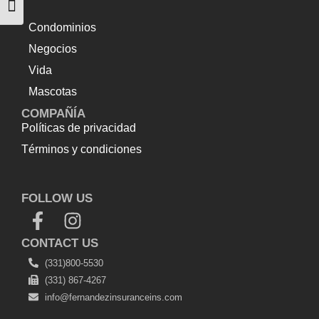
Alternar tamaño de letra
Condominios
Negocios
Vida
Mascotas
COMPAÑÍA
Políticas de privacidad
Términos y condiciones
Top Up Saldo PayPal
Tenda kerucut malang
Harga
Lift Rumah
FOLLOW US
CONTACT US
(331)800-5530
(331) 867-4267
info@fernandezinsuranceins.com