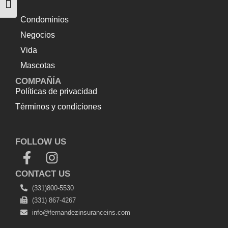
Alternar tamaño de letra
Condominios
Negocios
Vida
Mascotas
COMPAÑÍA
Políticas de privacidad
Términos y condiciones
Top Up Saldo PayPal
Tenda kerucut malang
Harga
Lift Rumah
FOLLOW US
CONTACT US
(331)800-5530
(331) 867-4267
info@fernandezinsuranceins.com