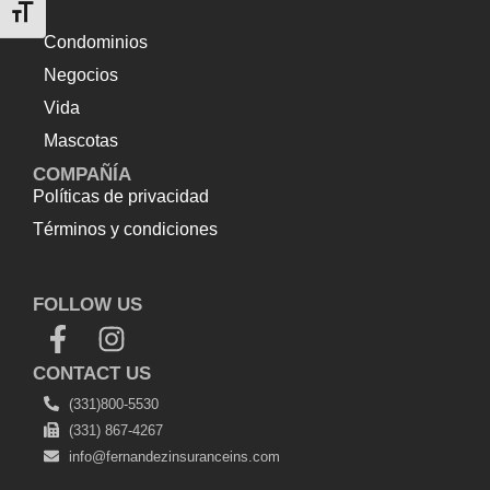
Alternar tamaño de letra
Condominios
Negocios
Vida
Mascotas
COMPAÑÍA
Políticas de privacidad
Términos y condiciones
Top Up Saldo PayPal
Tenda kerucut malang
Harga
Lift Rumah
FOLLOW US
CONTACT US
(331)800-5530
(331) 867-4267
info@fernandezinsuranceins.com