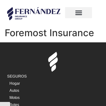
¿Quiénes somos?
Compañias de seguros
Foremost Insurance
SEGUROS
Hogar
Autos
Motos
Botes