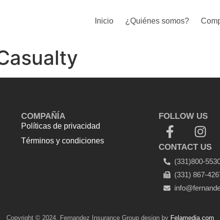
Inicio
¿Quiénes somos?
Comp
Casualty
COMPAÑÍA
FOLLOW US
Políticas de privacidad
Términos y condiciones
CONTACT US
Top Up Saldo PayPal
Tenda
(331)800-553
kerucut malang
Harga Lift Rumah
(331) 867-426
info@fernand
Copyright © 2024. Fernandez Insurance Group design by
Felamedia.com