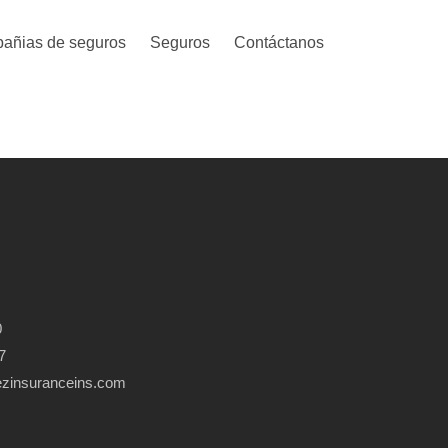
añias de seguros
Seguros
Contáctanos
0
7
ezinsuranceins.com