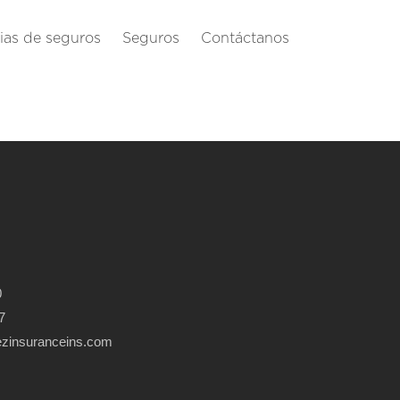
as de seguros
Seguros
Contáctanos
0
7
ezinsuranceins.com