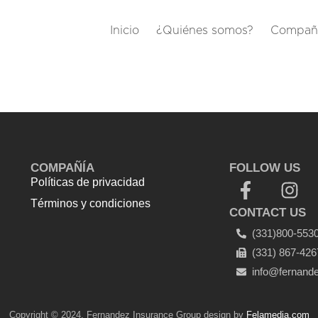
Inicio
¿Quiénes somos?
Compañi
COMPAÑÍA
FOLLOW US
Políticas de privacidad
Términos y condiciones
CONTACT US
Top Up Saldo PayPal
Tenda
(331)800-553
kerucut malang
Harga Lift Rumah
(331) 867-426
info@fernand
Copyright © 2024. Fernandez Insurance Group design by
Felamedia.com