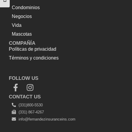
Alternar tamaño de letra
Condominios
Negocios
Vida
Mascotas
COMPAÑÍA
Políticas de privacidad
Términos y condiciones
Top Up Saldo PayPal
Tenda kerucut malang
Harga
Lift Rumah
FOLLOW US
CONTACT US
(331)800-5530
(331) 867-4267
info@fernandezinsuranceins.com