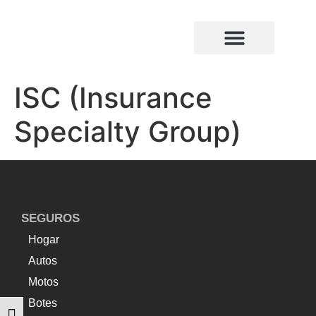
¿Quiénes somos?
Compañias de seguros
ISC (Insurance
Specialty Group)
SEGUROS
Hogar
Autos
Motos
Botes