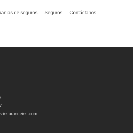
añias de seguros
Seguros
Contáctanos
0
7
ezinsuranceins.com