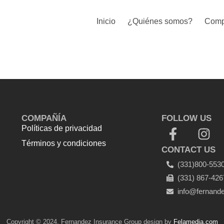
Inicio
¿Quiénes somos?
Comp
COMPAÑÍA
FOLLOW US
Políticas de privacidad
Términos y condiciones
CONTACT US
Top Up Saldo PayPal
Tenda
(331)800-553
kerucut malang
Harga Lift Rumah
(331) 867-426
info@fernand
Copyright © 2024. Fernandez Insurance Group design by
Felamedia.com