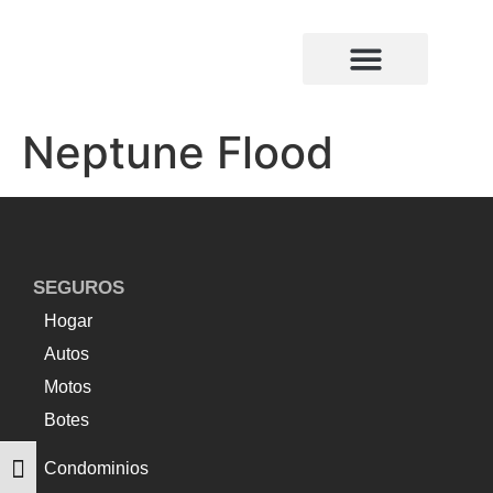
¿Quiénes somos?
Compañias de seguros
Neptune Flood
SEGUROS
Hogar
Autos
Motos
Botes
Condominios
Alternar tamaño de letra