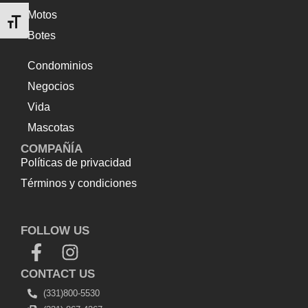
Motos
Alternar tamaño de letra
Botes
Condominios
Negocios
Vida
Mascotas
COMPAÑÍA
Políticas de privacidad
Términos y condiciones
Top Up Saldo PayPal
Tenda kerucut malang
Harga
Lift Rumah
FOLLOW US
CONTACT US
(331)800-5530