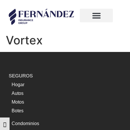
¿Quiénes somos?
Compañias de seguros
Vortex
SEGUROS
Hogar
Autos
Motos
Botes
Condominios
Alternar tamaño de letra