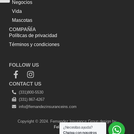
Negocios
Vida
Mascotas
COMPAÑÍA
Políticas de privacidad
Términos y condiciones
Top Up Saldo PayPal
Tenda kerucut malang
Harga
Lift Rumah
FOLLOW US
CONTACT US
(331)800-5530
(331) 867-4267
info@fernandezinsuranceins.com
Copyright © 2024. Fernandez Insurance Group design by
Felamedia.com
¿Necesitas ayuda?
Chatea con nosotros