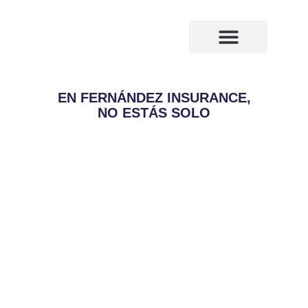
¿Quiénes somos?
Compañias de seguros
EN FERNÁNDEZ INSURANCE,
NO ESTÁS SOLO